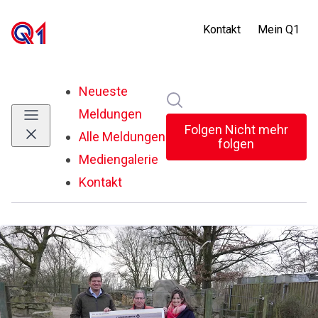
Neueste
Im Newsroom suchen
Meldungen
Folgen
Nicht mehr
Alle Meldungen
folgen
Mediengalerie
Kontakt