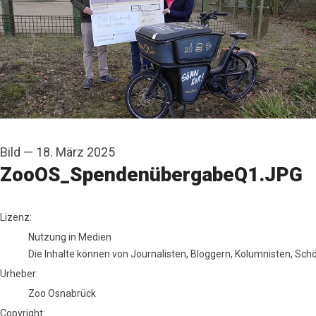
Bild
—
18. März 2025
ZooOS_SpendenübergabeQ1.JPG
Zoo Osnabrück
Lizenz:
Nutzung in Medien
Die Inhalte können von Journalisten, Bloggern, Kolumnisten, Sc
Urheber:
Zoo Osnabrück
Copyright: