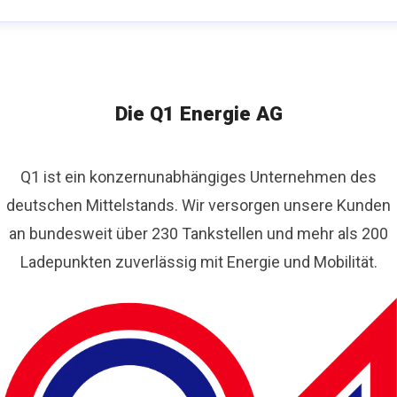
lina Moldenhauer
ressekontakt
Marketing & Communications Managerin
.moldenhauer@q1.eu
+49 541 602-162
Die Q1 Energie AG
Q1 ist ein konzernunabhängiges Unternehmen des
deutschen Mittelstands. Wir versorgen unsere Kunden
an bundesweit über 230 Tankstellen und mehr als 200
Ladepunkten zuverlässig mit Energie und Mobilität.