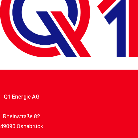
Q1 Energie AG
Rheinstraße 82
49090 Osnabrück