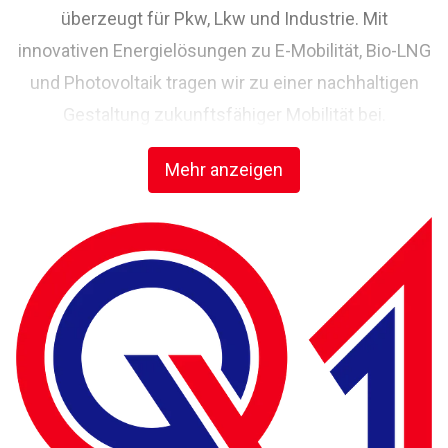
überzeugt für Pkw, Lkw und Industrie. Mit
innovativen Energielösungen zu E-Mobilität, Bio-LNG
und Photovoltaik tragen wir zu einer nachhaltigen
Gestaltung zukunftsfähiger Mobilität bei.
Erstklassiger Service und ein motiviertes Team
Mehr anzeigen
füllen das Markenversprechen ‚Qualität zuerst‘ mit
Leben.