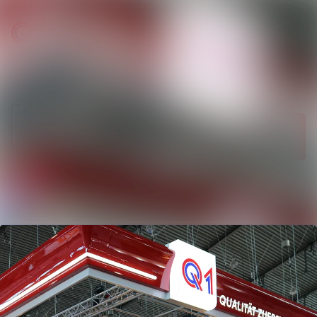
Neueste
Im Newsroom suchen
Meldungen
Folgen
Nicht mehr
Alle Meldungen
folgen
Mediengalerie
Kontakt