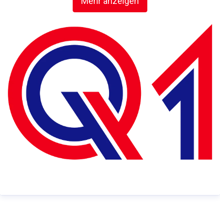
Mehr anzeigen
füllen das Markenversprechen ‚Qualität zuerst‘ mit
Leben.