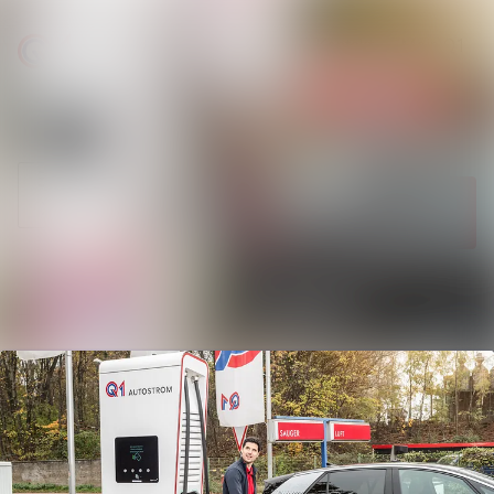
Neueste
Im Newsroom suchen
Meldungen
Folgen
Nicht mehr
Alle Meldungen
folgen
Mediengalerie
Kontakt