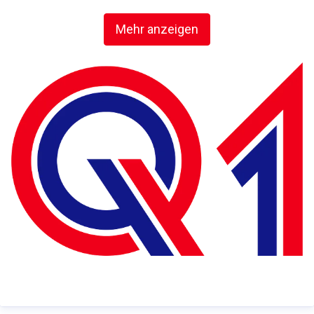
Erstklassiger Service und ein motiviertes Team
Mehr anzeigen
füllen das Markenversprechen ‚Qualität zuerst‘ mit
Leben.