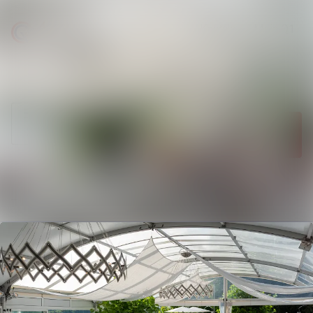
Neueste
Im Newsroom suchen
Meldungen
Folgen
Nicht mehr
Alle Meldungen
folgen
Mediengalerie
Kontakt