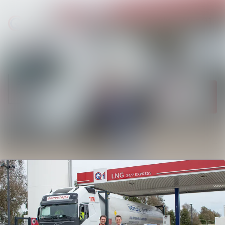
Neueste
Im Newsroom suchen
Meldungen
Folgen
Nicht mehr
Alle Meldungen
folgen
Mediengalerie
Kontakt