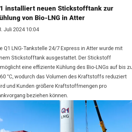
1 installiert neuen Stickstofftank zur
ühlung von Bio-LNG in Atter
. Juli 2024 10:04
ie Q1 LNG-Tankstelle 24/7 Express in Atter wurde mit
inem Stickstofftank ausgestattet. Der Stickstoff
rmöglicht eine effiziente Kühlung des Bio-LNGs auf bis z
160 °C, wodurch das Volumen des Kraftstoffs reduziert
ird und Kunden größere Kraftstoffmengen pro
ankvorgang beziehen können.